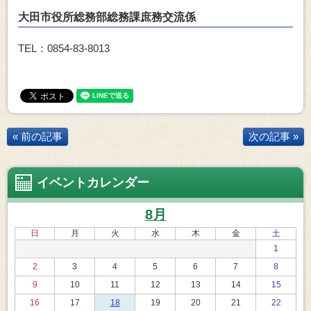
大田市役所総務部総務課庶務交流係
TEL：0854-83-8013
« 前の記事
次の記事 »
イベントカレンダー
8月
日
月
火
水
木
金
土
1
2
3
4
5
6
7
8
9
10
11
12
13
14
15
16
17
18
19
20
21
22