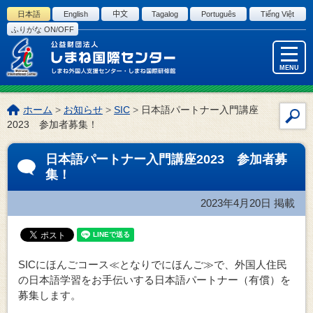
このページの本文へ
日本語
English
中文
Tagalog
Português
Tiếng Việt
ふりがな ON/OFF
MENU
こ
ホーム
>
お知らせ
>
SIC
>
日本語パートナー入門講座
サ
の
2023 参加者募集！
イ
ペ
ー
ト
日本語パートナー入門講座2023 参加者募
ジ
内
集！
の
検
位
索
2023年4月20日
掲載
置:
SICにほんごコース≪となりでにほんご≫で、外国人住民
の日本語学習をお手伝いする日本語パートナー（有償）を
募集します。