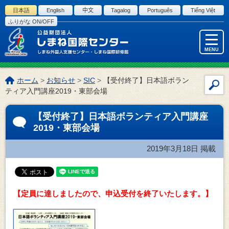
このページの本文へ
日本語
English
中文
Tagalog
Português
Tiếng Việt
ふりがな ON/OFF
MENU
こ
ホーム
>
お知らせ
>
SIC
>
【受付終了】日本語ボラン
サ
の
ティア入門講座2019・東部会場
イ
ペ
ー
ト
【受付終了】日本語ボランティア入門講座
ジ
内
2019・東部会場
の
検
位
索
2019年3月18日
掲載
置:
【定員に達しましたので、申込受付を終了いたします。】