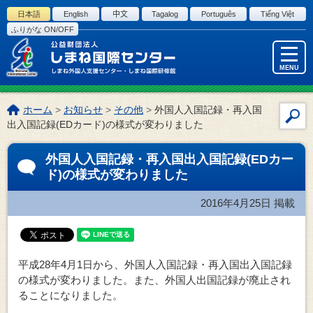
このページの本文へ
日本語
English
中文
Tagalog
Português
Tiếng Việt
ふりがな ON/OFF
MENU
こ
ホーム
>
お知らせ
>
その他
>
外国人入国記録・再入国
サ
の
出入国記録(EDカード)の様式が変わりました
イ
ペ
ー
ト
外国人入国記録・再入国出入国記録(EDカー
ジ
内
ド)の様式が変わりました
の
検
位
索
2016年4月25日
掲載
置:
平成28年4月1日から、外国人入国記録・再入国出入国記録
の様式が変わりました。また、外国人出国記録が廃止され
ることになりました。