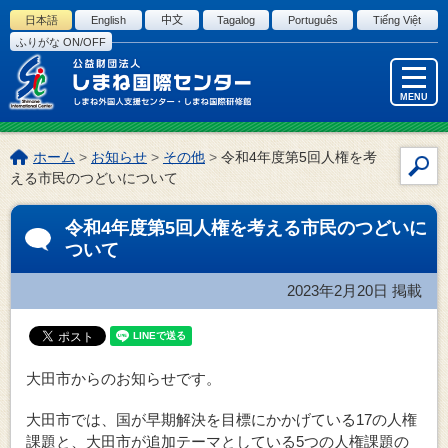
このページの本文へ
日本語
English
中文
Tagalog
Português
Tiếng Việt
ふりがな ON/OFF
MENU
こ
ホーム
>
お知らせ
>
その他
>
令和4年度第5回人権を考
サ
の
える市民のつどいについて
イ
ペ
ー
ト
令和4年度第5回人権を考える市民のつどいに
ジ
内
ついて
の
検
位
索
2023年2月20日
掲載
置:
大田市からのお知らせです。
大田市では、国が早期解決を目標にかかげている17の人権
課題と、大田市が追加テーマとしている5つの人権課題の