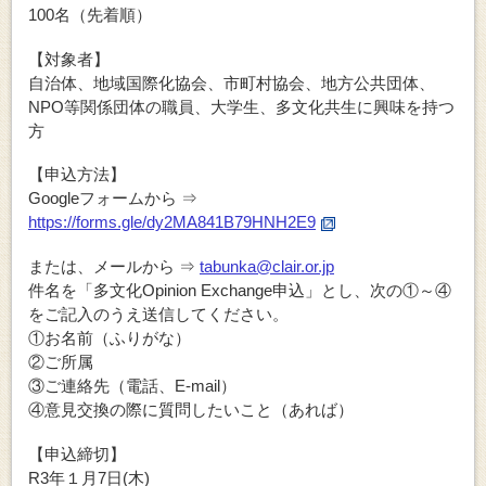
100名（先着順）
【対象者】
自治体、地域国際化協会、市町村協会、地方公共団体、
NPO等関係団体の職員、大学生、多文化共生に興味を持つ
方
【申込方法】
Googleフォームから ⇒
https://forms.gle/dy2MA841B79HNH2E9
または、メールから ⇒
tabunka@clair.or.jp
件名を「多文化Opinion Exchange申込」とし、次の①～④
をご記入のうえ送信してください。
①お名前（ふりがな）
②ご所属
③ご連絡先（電話、E-mail）
④意見交換の際に質問したいこと（あれば）
【申込締切】
R3年１月7日(木)