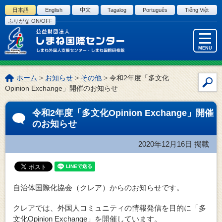
このページの本文へ
日本語
English
中文
Tagalog
Português
Tiếng Việt
ふりがな ON/OFF
MENU
こ
ホーム
>
お知らせ
>
その他
>
令和2年度「多文化
サ
の
Opinion Exchange」開催のお知らせ
イ
ペ
ー
ト
令和2年度「多文化Opinion Exchange」開催
ジ
内
のお知らせ
の
検
位
索
2020年12月16日
掲載
置:
自治体国際化協会（クレア）からのお知らせです。
クレアでは、外国人コミュニティの情報発信を目的に「多
文化Opinion Exchange」を開催しています。