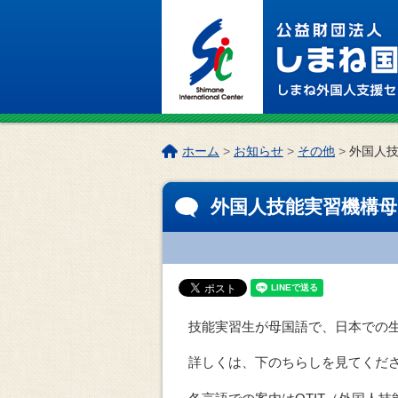
このページの本文へ
こ
ホーム
>
お知らせ
>
その他
>
外国人
の
ペ
外国人技能実習機構
ー
ジ
の
位
置:
技能実習生が母国語で、日本での
詳しくは、下のちらしを見てくだ