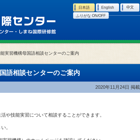
Language
日本語
English
中文
ふりがな ON/OFF
技能実習機構母国語相談センターのご案内
母国語相談センターのご案内
2020年11月24日
掲載
生活や技能実習について相談することができます。
さい。