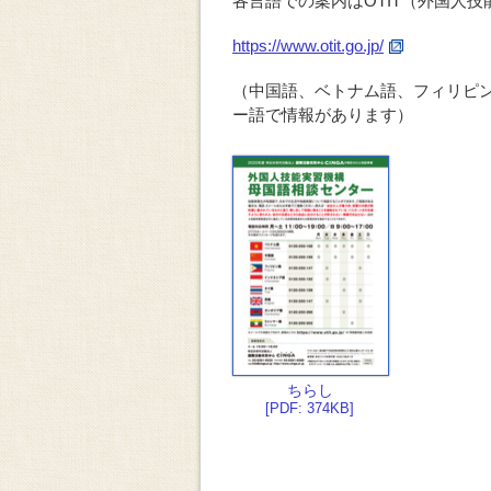
各言語での案内はOTIT（外国人
https://www.otit.go.jp/
（中国語、ベトナム語、フィリピ
ー語で情報があります）
ちらし
[PDF: 374KB]