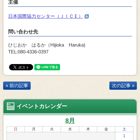
主催
日本国際協力センター（ＪＩＣＥ）
問い合わせ先
ひじおか はるか（Hijioka Haruka)
TEL:080-4336-0397
« 前の記事
次の記事 »
イベントカレンダー
8月
日
月
火
水
木
金
土
1