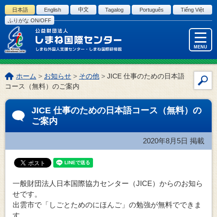
このページの本文へ
日本語
English
中文
Tagalog
Português
Tiếng Việt
ふりがな ON/OFF
MENU
こ
ホーム
>
お知らせ
>
その他
>
JICE 仕事のための日本語
サ
の
コース（無料）のご案内
イ
ペ
ー
ト
JICE 仕事のための日本語コース（無料）の
ジ
内
ご案内
の
検
位
索
2020年8月5日
掲載
置:
一般財団法人日本国際協力センター（JICE）からのお知ら
せです。
出雲市で「しごとためのにほんご」の勉強が無料でできま
す。