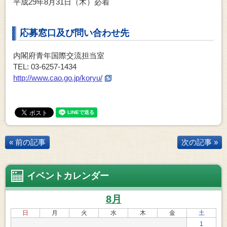
平成29年8月31日（木）必着
応募窓口及び問い合わせ先
内閣府青年国際交流担当室
TEL: 03-6257-1434
http://www.cao.go.jp/koryu/
« 前の記事
次の記事 »
イベントカレンダー
8月
日
月
火
水
木
金
土
1