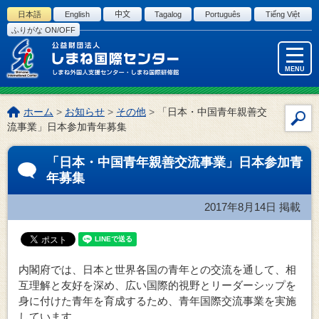
このページの本文へ
日本語
English
中文
Tagalog
Português
Tiếng Việt
ふりがな ON/OFF
MENU
こ
ホーム
>
お知らせ
>
その他
>
「日本・中国青年親善交
サ
の
流事業」日本参加青年募集
イ
ペ
ー
ト
「日本・中国青年親善交流事業」日本参加青
ジ
内
年募集
の
検
位
索
2017年8月14日
掲載
置:
内閣府では、日本と世界各国の青年との交流を通して、相
互理解と友好を深め、広い国際的視野とリーダーシップを
身に付けた青年を育成するため、青年国際交流事業を実施
しています。