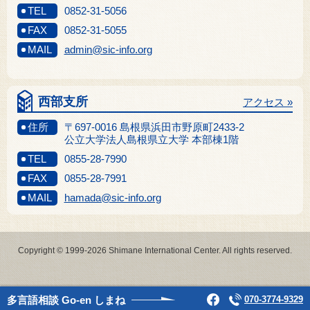
TEL
0852-31-5056
FAX
0852-31-5055
MAIL
admin@sic-info.org
西部支所
アクセス »
住所
〒697-0016 島根県浜田市野原町2433-2
公立大学法人島根県立大学 本部棟1階
TEL
0855-28-7990
FAX
0855-28-7991
MAIL
hamada@sic-info.org
Copyright © 1999-2026 Shimane International Center. All rights reserved.
多言語相談
Go-en しまね
070-3774-9329