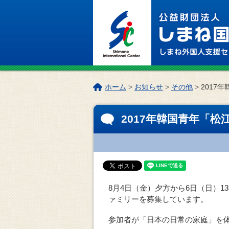
このページの本文へ
こ
ホーム
>
お知らせ
>
その他
>
2017
の
ペ
2017年韓国青年「
ー
ジ
の
位
置:
8月4日（金）夕方から6日（日）
ァミリーを募集しています。
参加者が「日本の日常の家庭」を