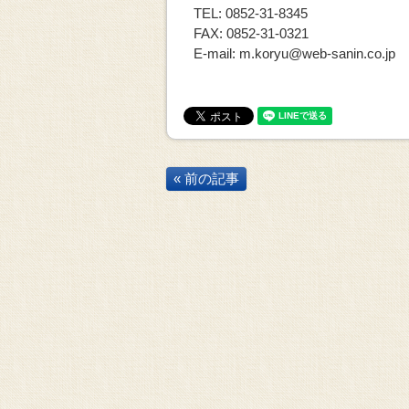
TEL: 0852-31-8345
FAX: 0852-31-0321
E-mail: m.koryu@web-sanin.co.jp
« 前の記事