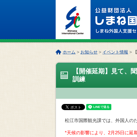
このページの本文へ
こ
ホーム
>
お知らせ
>
イベント情報
>
の
ペ
【開催延期】見て、
ー
ジ
訓練
の
位
置:
松江市国際観光課では、外国人の
*天候の影響により、2月25日に延