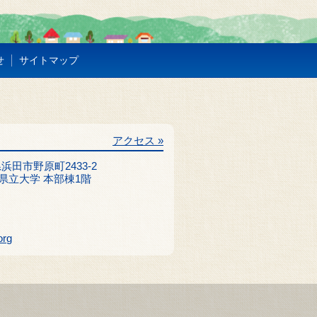
せ
サイトマップ
アクセス »
根県浜田市野原町2433-2
県立大学 本部棟1階
org