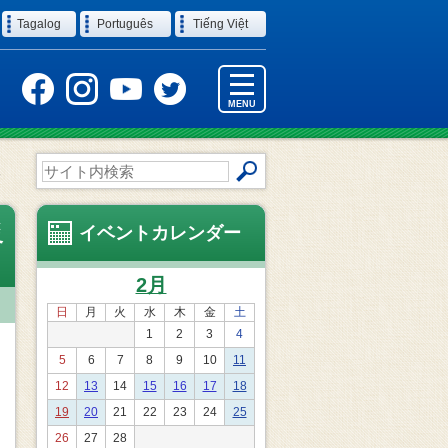
Tagalog
Português
Tiếng Việt
MENU
サ
練
イ
ト
災
内
イベントカレンダー
検
索
2月
日
月
火
水
木
金
土
1
2
3
4
5
6
7
8
9
10
11
12
13
14
15
16
17
18
19
20
21
22
23
24
25
26
27
28