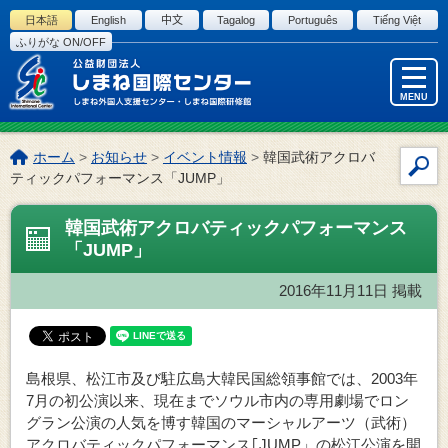
このページの本文へ
日本語
English
中文
Tagalog
Português
Tiếng Việt
ふりがな ON/OFF
MENU
こ
ホーム
>
お知らせ
>
イベント情報
>
韓国武術アクロバ
サ
の
ティックパフォーマンス「JUMP」
イ
ペ
ー
ト
韓国武術アクロバティックパフォーマンス
ジ
内
「JUMP」
の
検
位
索
2016年11月11日
掲載
置:
島根県、松江市及び駐広島大韓民国総領事館では、2003年
7月の初公演以来、現在までソウル市内の専用劇場でロン
グラン公演の人気を博す韓国のマーシャルアーツ（武術）
アクロバティックパフォーマンス｢JUMP」の松江公演を開