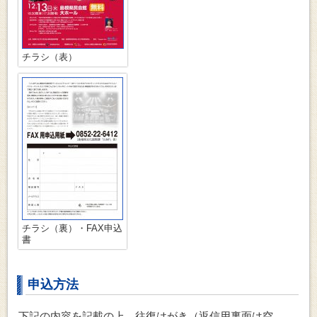
チラシ（表）
チラシ（裏）・FAX申込
書
申込方法
下記の内容を記載の上、往復はがき（返信用裏面は空