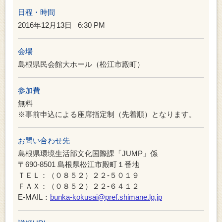
日程・時間
2016年12月13日
6:30 PM
会場
島根県民会館大ホール（松江市殿町）
参加費
無料
※事前申込による座席指定制（先着順）となります。
お問い合わせ先
島根県環境生活部文化国際課「JUMP」係
〒690-8501 島根県松江市殿町１番地
ＴＥＬ：（０８５２）２２-５０１９
ＦＡＸ：（０８５２）２２-６４１２
E-MAIL：
bunka-kokusai@pref.shimane.lg.jp