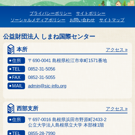
プライバシーポリシー
サイトポリシー
ソーシャルメディアポリシー
お問い合わせ
サイトマップ
公益財団法人 しまね国際センター
本所
アクセス »
住所
〒690-0041 島根県松江市幸町1571番地
TEL
0852-31-5056
FAX
0852-31-5055
MAIL
admin@sic-info.org
西部支所
アクセス »
住所
〒697-0016 島根県浜田市野原町2433-2
公立大学法人島根県立大学 本部棟1階
TEL
0855-28-7990