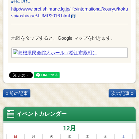
詳細URL
http://www.pref.shimane.lg.jp/life/international/kouryu/koku
sai/oshirase/JUMP2016.html
地図をタップすると、Google マップを開きます。
« 前の記事
次の記事 »
イベントカレンダー
12月
日
月
火
水
木
金
土