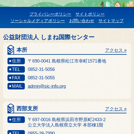
プライバシーポリシー
サイトポリシー
ソーシャルメディアポリシー
お問い合わせ
サイトマップ
公益財団法人 しまね国際センター
本所
アクセス »
住所
〒690-0041 島根県松江市幸町1571番地
TEL
0852-31-5056
FAX
0852-31-5055
MAIL
admin@sic-info.org
西部支所
アクセス »
住所
〒697-0016 島根県浜田市野原町2433-2
公立大学法人島根県立大学 本部棟1階
TEL
0855-28-7990