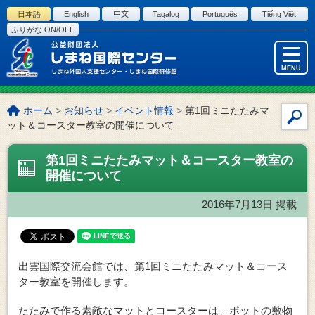
このページの本文へ
日本語
English
中文
Tagalog
Português
Tiếng Việt
ふりがな ON/OFF
MENU
こ
ホーム
>
お知らせ
>
イベント情報
>
第1回ミニたたみマ
サ
の
ット＆コースター教室の開催について
イ
ペ
ー
ト
第1回ミニたたみマット＆コースター教室の
ジ
内
開催について
の
検
位
索
2016年7月13日
掲載
置:
出雲国際交流会館では、第1回ミニたたみマット＆コース
ター教室を開催します。
たたみで作る素敵なマットとコースターは、ポットの敷物