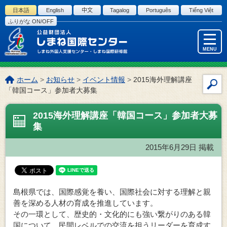
このページの本文へ
日本語
English
中文
Tagalog
Português
Tiếng Việt
ふりがな ON/OFF
MENU
こ
ホーム
>
お知らせ
>
イベント情報
>
2015海外理解講座
サ
の
「韓国コース」参加者大募集
イ
ペ
ー
ト
2015海外理解講座「韓国コース」参加者大募
ジ
内
集
の
検
位
索
2015年6月29日
掲載
置:
島根県では、国際感覚を養い、国際社会に対する理解と親
善を深める人材の育成を推進しています。
その一環として、歴史的・文化的にも強い繋がりのある韓
国について、民間レベルでの交流を担うリーダーを育成す