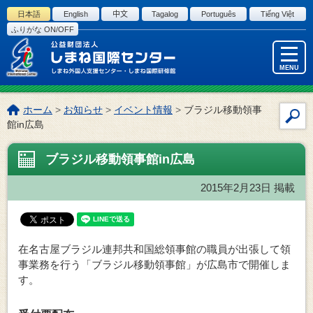
このページの本文へ
日本語
English
中文
Tagalog
Português
Tiếng Việt
ふりがな ON/OFF
MENU
こ
ホーム
>
お知らせ
>
イベント情報
>
ブラジル移動領事
サ
の
館in広島
イ
ペ
ー
ト
ブラジル移動領事館in広島
ジ
内
の
検
2015年2月23日
掲載
位
索
置:
在名古屋ブラジル連邦共和国総領事館の職員が出張して領
事業務を行う「ブラジル移動領事館」が広島市で開催しま
す。