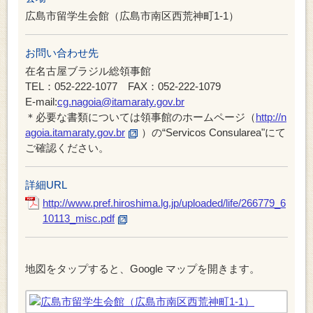
広島市留学生会館（広島市南区西荒神町1-1）
お問い合わせ先
在名古屋ブラジル総領事館
TEL：052-222-1077 FAX：052-222-1079
E-mail:
cg.nagoia@itamaraty.gov.br
＊必要な書類については領事館のホームページ（
http://n
agoia.itamaraty.gov.br
）の“Servicos Consularea"にて
ご確認ください。
詳細URL
http://www.pref.hiroshima.lg.jp/uploaded/life/266779_6
10113_misc.pdf
地図をタップすると、Google マップを開きます。