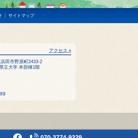
せ
サイトマップ
アクセス »
根県浜田市野原町2433-2
県立大学 本部棟1階
org
070-3774-9329