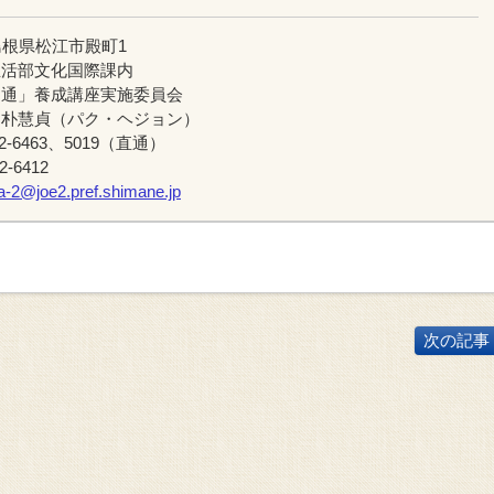
01島根県松江市殿町1
生活部文化国際課内
国通」養成講座実施委員会
・朴慧貞（パク・ヘジョン）
22-6463、5019（直通）
2-6412
a-2@joe2.pref.shimane.jp
次の記事 