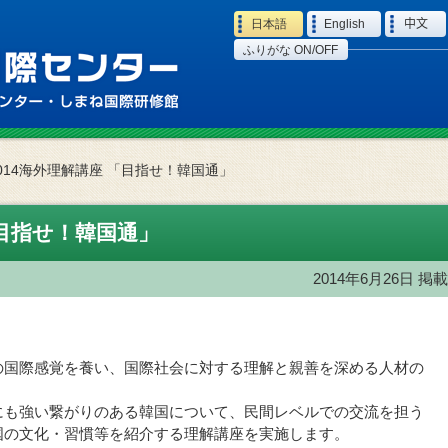
Language
日本語
English
中文
ふりがな ON/OFF
014海外理解講座 「目指せ！韓国通」
「目指せ！韓国通」
2014年6月26日
掲載
の国際感覚を養い、国際社会に対する理解と親善を深める人材の
にも強い繋がりのある韓国について、民間レベルでの交流を担う
国の文化・習慣等を紹介する理解講座を実施します。