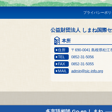
プライバシーポリ
公益財団法人 しまね国際
本所
住所
〒690-0041 島根県松
TEL
0852-31-5056
FAX
0852-31-5055
MAIL
admin@sic-info.org
多言語相談
Go-en しまね