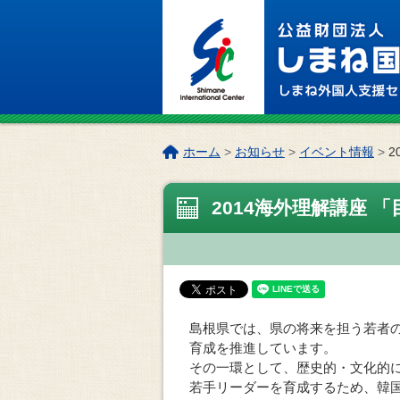
このページの本文へ
こ
ホーム
>
お知らせ
>
イベント情報
>
2
の
ペ
2014海外理解講座 
ー
ジ
の
位
置:
島根県では、県の将来を担う若者
育成を推進しています。
その一環として、歴史的・文化的
若手リーダーを育成するため、韓