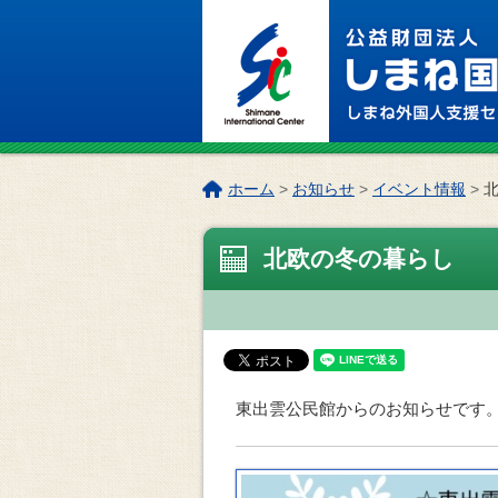
このページの本文へ
こ
ホーム
>
お知らせ
>
イベント情報
>
の
ペ
北欧の冬の暮らし
ー
ジ
の
位
置:
東出雲公民館からのお知らせです