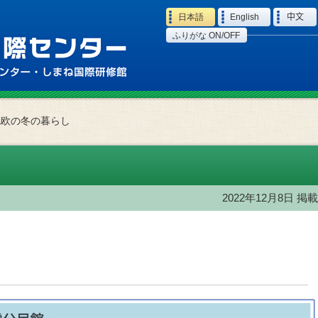
Language
日本語
English
中文
ふりがな ON/OFF
北欧の冬の暮らし
2022年12月8日
掲載
。