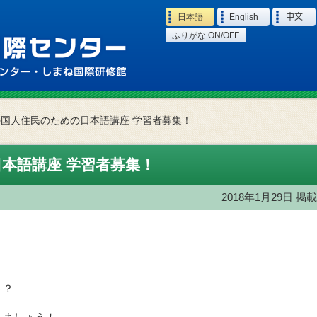
Language
日本語
English
中文
ふりがな ON/OFF
外国人住民のための日本語講座 学習者募集！
本語講座 学習者募集！
2018年1月29日
掲載
う？