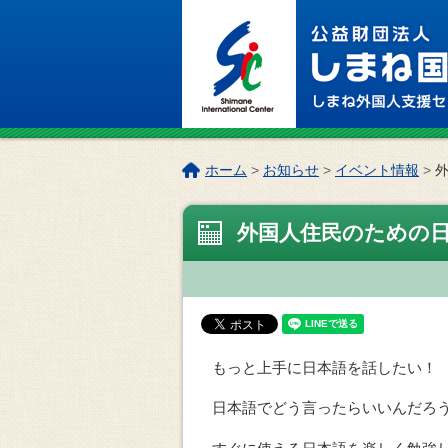
このページの本文へ
こ
ホーム
>
お知らせ
>
イベント情報
>
の
ペ
外国人住民のための日
ー
ジ
の
位
置:
もっと上手に日本語を話したい！
日本語でどう言ったらいいんだろ