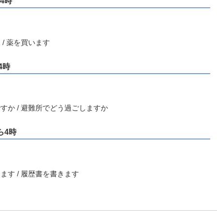
4時
 / 薬を買います
4時
ですか / 避難所でどう過ごしますか
ら4時
ます / 履歴書を書きます