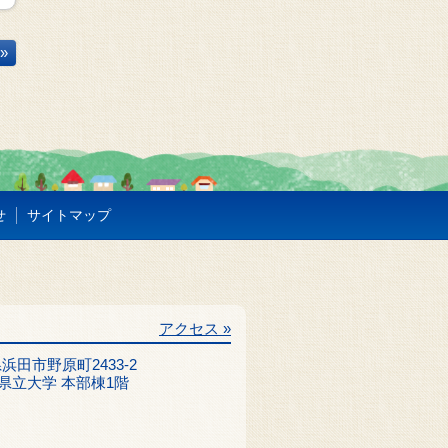
»
せ
サイトマップ
アクセス »
根県浜田市野原町2433-2
県立大学 本部棟1階