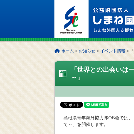
このページの本文へ
こ
ホーム
>
お知らせ
>
イベント情報
>
の
ペ
「世界との出会いは
ー
ジ
～」
の
位
置:
島根県青年海外協力隊OB会では
て～」を開催します。