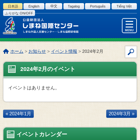
このページの本文へ
日本語
English
中文
Tagalog
Português
Tiếng Việt
ふりがな ON/OFF
MENU
こ
ホーム
>
お知らせ
>
イベント情報
>
2024年2月
サ
の
イ
ペ
2024年2月のイベント
ト
ー
内
ジ
検
の
イベントはありません。
索
位
置:
« 2024年1月
2024年3月 »
イベントカレンダー