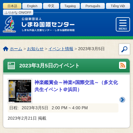
このページの本文へ
日本語
English
中文
Tagalog
Português
Tiếng Việt
ふりがな ON/OFF
MENU
こ
ホーム
>
お知らせ
>
イベント情報
>
2023年3月5日
サ
の
イ
ペ
2023年3月5日のイベント
ト
ー
内
ジ
検
の
神楽鑑賞会～神楽×国際交流～（多文化
索
位
共生イベント＠浜田）
置:
日程:
2023年3月5日
2:00 PM ~ 4:00 PM
2023年2月21日
掲載