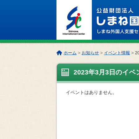
このページの本文へ
こ
ホーム
>
お知らせ
>
イベント情報
>
2
の
ペ
2023年3月3日のイベ
ー
ジ
の
位
イベントはありません。
置: