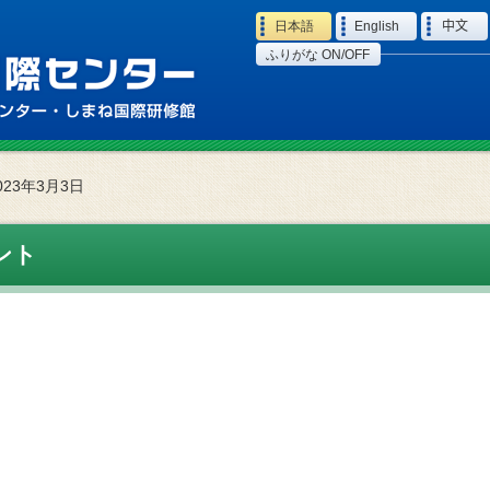
Language
日本語
English
中文
ふりがな ON/OFF
023年3月3日
ント