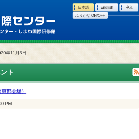
Language
日本語
English
中文
ふりがな ON/OFF
020年11月3日
ベント
（東部会場）
:00 PM