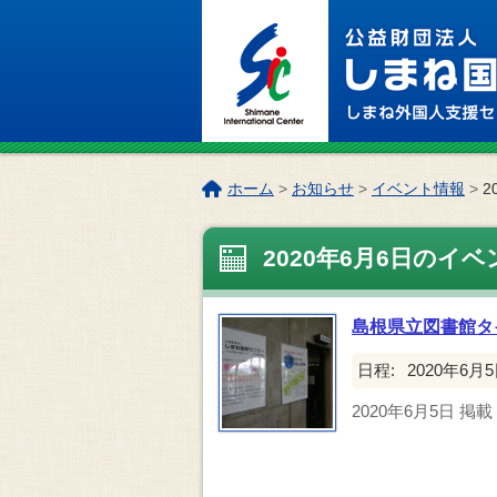
このページの本文へ
こ
ホーム
>
お知らせ
>
イベント情報
>
2
の
ペ
2020年6月6日のイベ
ー
ジ
の
島根県立図書館タ
位
置:
日程:
2020年6月5日
2020年6月5日
掲載