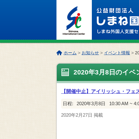
このページの本文へ
こ
ホーム
>
お知らせ
>
イベント情報
>
2
の
ペ
2020年3月8日のイベ
ー
ジ
の
【開催中止】アイリッシュ・フェスティバル
位
置:
日程:
2020年3月8日
10:30 AM ~ 4
2020年2月27日
掲載