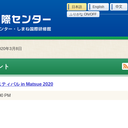
Language
日本語
English
中文
ふりがな ON/OFF
020年3月8日
ント
 in Matsue 2020
:00 PM