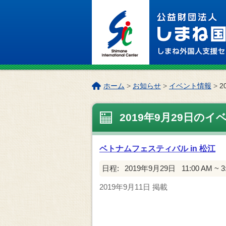
このページの本文へ
こ
ホーム
>
お知らせ
>
イベント情報
>
2
の
ペ
2019年9月29日のイ
ー
ジ
の
ベトナムフェスティバル in 松江
位
置:
日程:
2019年9月29日
11:00 AM ~ 
2019年9月11日
掲載