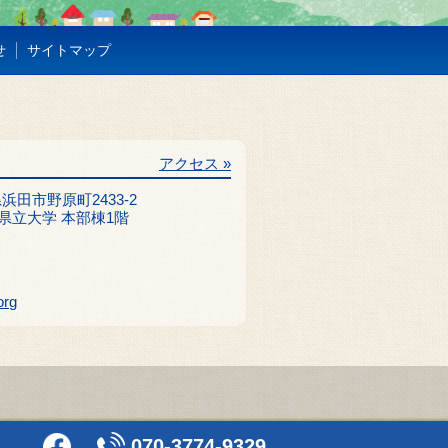
せ
サイトマップ
アクセス »
根県浜田市野原町2433-2
県立大学 本部棟1階
org
070-3774-9329