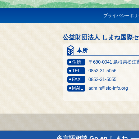
プライバシーポリ
公益財団法人 しまね国際
本所
住所
〒690-0041 島根県松
TEL
0852-31-5056
FAX
0852-31-5055
MAIL
admin@sic-info.org
多言語相談
Go-en しまね