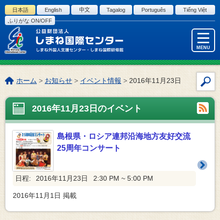
このページの本文へ
日本語
English
中文
Tagalog
Português
Tiếng Việt
ふりがな ON/OFF
MENU
こ
ホーム
>
お知らせ
>
イベント情報
>
2016年11月23日
サ
の
イ
ペ
2016年11月23日のイベント
ト
ー
内
ジ
検
の
島根県・ロシア連邦沿海地方友好交流
索
位
25周年コンサート
置:
日程:
2016年11月23日
2:30 PM ~ 5:00 PM
2016年11月1日
掲載