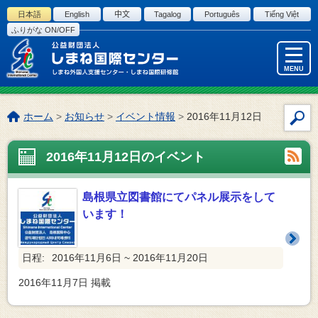
このページの本文へ
日本語
English
中文
Tagalog
Português
Tiếng Việt
ふりがな ON/OFF
MENU
こ
ホーム
>
お知らせ
>
イベント情報
>
2016年11月12日
サ
の
イ
ペ
2016年11月12日のイベント
ト
ー
内
ジ
検
の
島根県立図書館にてパネル展示をして
索
位
います！
置:
日程:
2016年11月6日 ~ 2016年11月20日
2016年11月7日
掲載