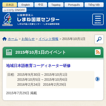
このページの本文へ
日本語
English
中文
Tagalog
Português
Tiếng Việt
ふりがな ON/OFF
MENU
こ
ホーム
>
お知らせ
>
イベント情報
>
2015年10月1日
サ
の
イ
ペ
2015年10月1日のイベント
ト
ー
内
ジ
検
の
地域日本語教育コーディネーター研修
索
位
置:
日程:
2015年9月30日 ~ 2015年10月1日
2015年10月5日 ~ 2015年10月6日
2016年2月24日
2016年2月29日
2015年7月29日
掲載