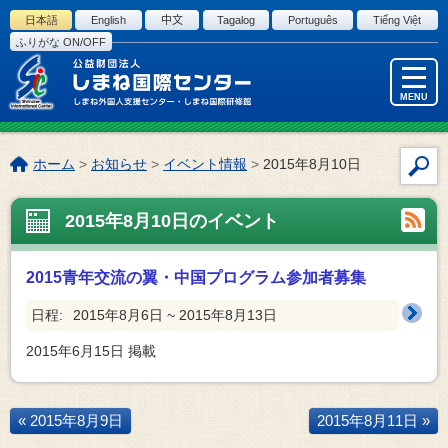
このページの本文へ
日本語
English
中文
Tagalog
Português
Tiếng Việt
ふりがな ON/OFF
MENU
こ
ホーム
>
お知らせ
>
イベント情報
>
2015年8月10日
サ
の
イ
ペ
2015年8月10日のイベント
ト
ー
内
ジ
検
の
2015青年交流の翼・中国プログラム参加者募集
索
位
置:
日程:
2015年8月6日 ~ 2015年8月13日
2015年6月15日
掲載
« 2015年8月9日
2015年8月11日 »