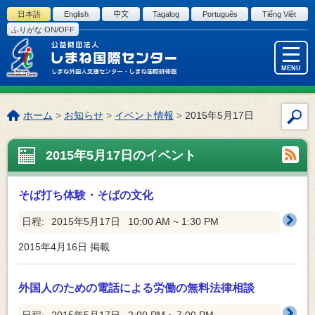
このページの本文へ
日本語
English
中文
Tagalog
Português
Tiếng Việt
ふりがな ON/OFF
MENU
こ
ホーム
>
お知らせ
>
イベント情報
>
2015年5月17日
サ
の
イ
ペ
2015年5月17日のイベント
ト
ー
内
ジ
検
の
そば打ち体験・そばの文化
索
位
置:
日程:
2015年5月17日
10:00 AM ~ 1:30 PM
2015年4月16日
掲載
外国人のための電話による労働の無料法律相談
日程:
2015年5月17日
2:00 PM ~ 7:00 PM