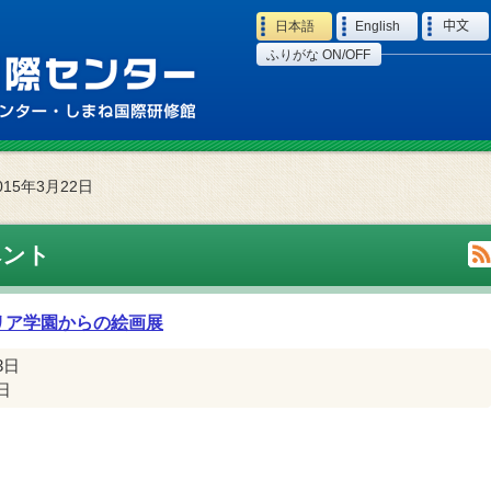
Language
日本語
English
中文
ふりがな ON/OFF
015年3月22日
ベント
リア学園からの絵画展
3日
1日