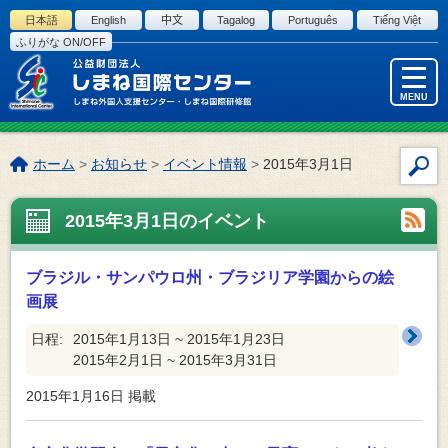
このページの本文へ
日本語
English
中文
Tagalog
Português
Tiếng Việt
ふりがな ON/OFF
MENU
こ
ホーム
>
お知らせ
>
イベント情報
>
2015年3月1日
サ
の
イ
ペ
2015年3月1日のイベント
ト
ー
内
ジ
検
の
ブラジル・サンパウロ州・ブラジリア学園からの絵
索
位
画展
置:
日程:
2015年1月13日 ~ 2015年1月23日
2015年2月1日 ~ 2015年3月31日
2015年1月16日
掲載