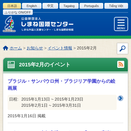
このページの本文へ
日本語
English
中文
Tagalog
Português
Tiếng Việt
ふりがな ON/OFF
MENU
こ
ホーム
>
お知らせ
>
イベント情報
>
2015年2月
サ
の
イ
ペ
2015年2月のイベント
ト
ー
内
ジ
検
の
ブラジル・サンパウロ州・ブラジリア学園からの絵
索
位
画展
置:
日程:
2015年1月13日 ~ 2015年1月23日
2015年2月1日 ~ 2015年3月31日
2015年1月16日
掲載