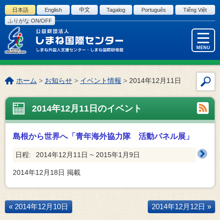
このページの本文へ
日本語
English
中文
Tagalog
Português
Tiếng Việt
ふりがな ON/OFF
MENU
こ
ホーム
>
お知らせ
>
イベント情報
>
2014年12月11日
サ
の
イ
ペ
2014年12月11日のイベント
ト
ー
内
ジ
検
の
島根から世界へ「青年海外協力隊 活動パネル展」
索
位
置:
日程:
2014年12月11日 ~ 2015年1月9日
2014年12月18日
掲載
« 2014年12月10日
2014年12月12日 »