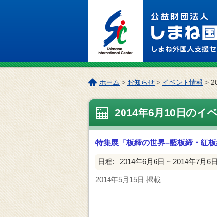
このページの本文へ
こ
ホーム
>
お知らせ
>
イベント情報
>
2
の
ペ
2014年6月10日のイ
ー
ジ
の
特集展「板締の世界–藍板締・紅板
位
置:
日程:
2014年6月6日 ~ 2014年7月6
2014年5月15日
掲載