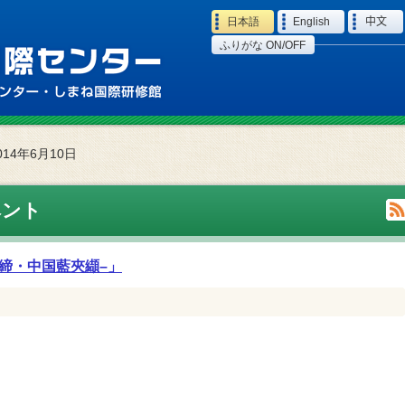
Language
日本語
English
中文
ふりがな ON/OFF
014年6月10日
ベント
締・中国藍夾纈–」
日