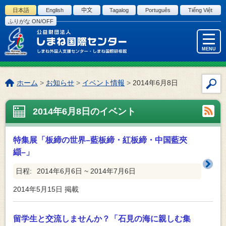
このページの本文へ
日本語
English
中文
Tagalog
Português
Tiếng Việt
ふりがな ON/OFF
MENU
こ
ホーム
>
お知らせ
>
イベント情報
>
2014年6月8日
サ
の
イ
ペ
2014年6月8日のイベント
ト
ー
内
ジ
検
の
特集展「板締の世界–藍板締・紅板締・中国藍夾
索
位
纈–」
置:
日程:
2014年6月6日 ~ 2014年7月6日
2014年5月15日
掲載
留学生と交流しませんか？「石見の海に親しむ集