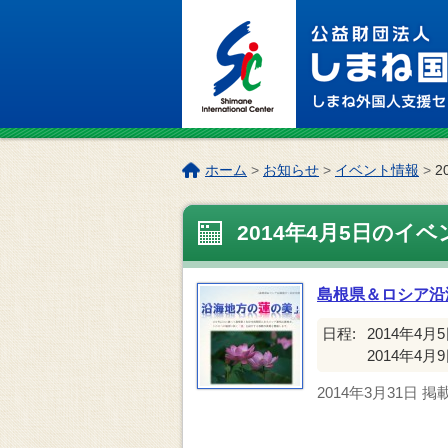
このページの本文へ
こ
ホーム
>
お知らせ
>
イベント情報
>
2
の
ペ
2014年4月5日のイベ
ー
ジ
の
島根県＆ロシア沿
位
置:
日程:
2014年4月5日
2014年4月9日
2014年3月31日
掲