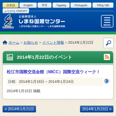
このページの本文へ
日本語
English
中文
Tagalog
Português
Tiếng Việt
ふりがな ON/OFF
MENU
こ
ホーム
>
お知らせ
>
イベント情報
>
2014年1月22日
サ
の
イ
ペ
2014年1月22日のイベント
ト
ー
内
ジ
検
の
松江市国際交流会館（MICC）国際交流ウィーク！
索
位
置:
日程:
2014年1月18日 ~ 2014年1月24日
2014年1月15日
掲載
« 2014年1月21日
2014年1月23日 »