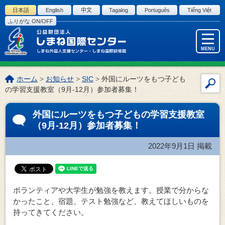
このページの本文へ
日本語
English
中文
Tagalog
Português
Tiếng Việt
ふりがな ON/OFF
MENU
こ
ホーム
>
お知らせ
>
SIC
>
外国にルーツをもつ子ども
サ
の
の学習支援教室（9月-12月）参加者募集！
イ
ペ
ー
ト
外国にルーツをもつ子どもの学習支援教室
ジ
内
（9月-12月）参加者募集！
の
検
位
索
2022年9月1日
掲載
置:
ボランティアや大学生が勉強を教えます。授業で分からな
かったこと、宿題、テスト勉強など、教えてほしいものを
持ってきてください。