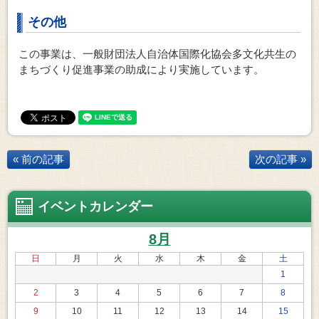
その他
この事業は、一般財団法人自治体国際化協会多文化共生の
まちづくり促進事業の助成により実施しています。
« 前の記事
次の記事 »
イベントカレンダー
8月
日
月
火
水
木
金
土
1
2
3
4
5
6
7
8
9
10
11
12
13
14
15