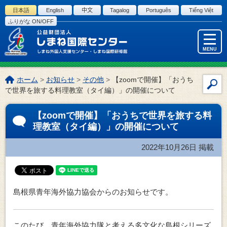
このページの本文へ
日本語
English
中文
Tagalog
Português
Tiếng Việt
ふりがな ON/OFF
MENU
こ
ホーム
>
お知らせ
>
その他
>
【zoomで開催】「おうち
サ
の
で世界を旅する料理教室（タイ編）」の開催について
イ
ペ
ー
ト
【zoomで開催】「おうちで世界を旅する料
ジ
内
理教室（タイ編）」の開催について
の
検
位
索
2022年10月26日
掲載
置:
島根県青年海外協力協会からのお知らせです。
このたび、青年海外協力隊と考える多文化な島根シリーズ