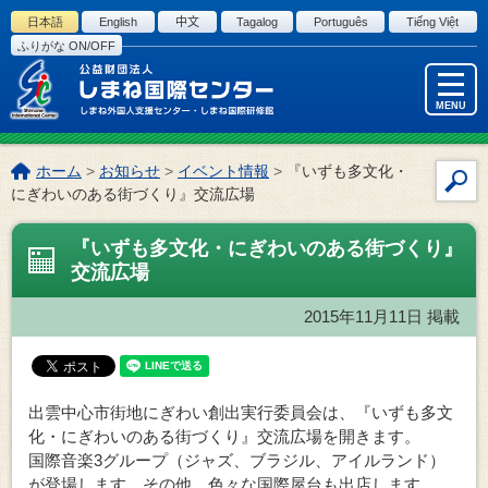
このページの本文へ
日本語
English
中文
Tagalog
Português
Tiếng Việt
ふりがな ON/OFF
MENU
こ
ホーム
>
お知らせ
>
イベント情報
>
『いずも多文化・
サ
の
にぎわいのある街づくり』交流広場
イ
ペ
ー
ト
『いずも多文化・にぎわいのある街づくり』
ジ
内
交流広場
の
検
位
索
2015年11月11日
掲載
置:
出雲中心市街地にぎわい創出実行委員会は、『いずも多文
化・にぎわいのある街づくり』交流広場を開きます。
国際音楽3グループ（ジャズ、ブラジル、アイルランド）
が登場します。その他、色々な国際屋台も出店します。