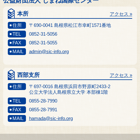
公益財団法人 しまね国際センター
本所
アクセス »
住所
〒690-0041 島根県松江市幸町1571番地
TEL
0852-31-5056
FAX
0852-31-5055
MAIL
admin@sic-info.org
西部支所
アクセス »
住所
〒697-0016 島根県浜田市野原町2433-2
公立大学法人島根県立大学 本部棟1階
TEL
0855-28-7990
FAX
0855-28-7991
MAIL
hamada@sic-info.org