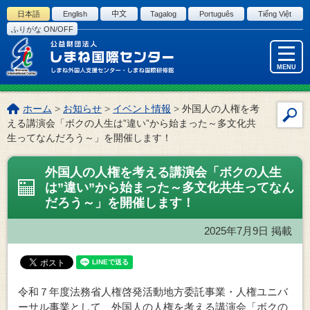
このページの本文へ
日本語
English
中文
Tagalog
Português
Tiếng Việt
ふりがな ON/OFF
MENU
こ
ホーム
>
お知らせ
>
イベント情報
>
外国人の人権を考
サ
の
える講演会「ボクの人生は”違い”から始まった～多文化共
イ
ペ
生ってなんだろう～」を開催します！
ー
ト
ジ
内
外国人の人権を考える講演会「ボクの人生
の
検
は”違い”から始まった～多文化共生ってなん
位
索
だろう～」を開催します！
置:
2025年7月9日
掲載
令和７年度法務省人権啓発活動地方委託事業・人権ユニバ
ーサル事業として、外国人の人権を考える講演会「ボクの