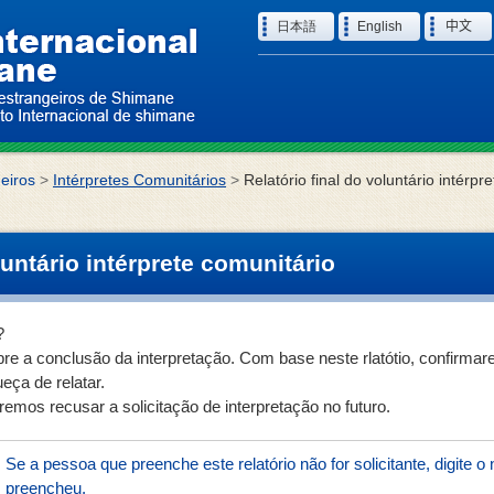
Language
日本語
English
中文
eiros
>
Intérpretes Comunitários
>
Relatório final do voluntário intérpre
luntário intérprete comunitário
?
obre a conclusão da interpretação. Com base neste rlatótio, confirma
eça de relatar.
remos recusar a solicitação de interpretação no futuro.
Se a pessoa que preenche este relatório não for solicitante, digite
preencheu.