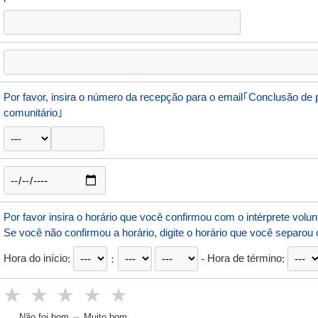
Por favor, insira o número da recepção para o email｢Conclusão de pe
comunitário｣
Por favor insira o horário que você confirmou com o intérprete volunt
Se você não confirmou a horário, digite o horário que você separou c
Hora do início
:
：
-
Hora de término
:
★★★★★
★★★★
★★★
★★
★
Não foi bom ⇔ Muito bom