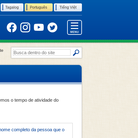
Tagalog
Português
Tiếng Việt
MENU
te
Busca
dentro
do
site
remos o tempo de atividade do
 o nome completo da pessoa que o