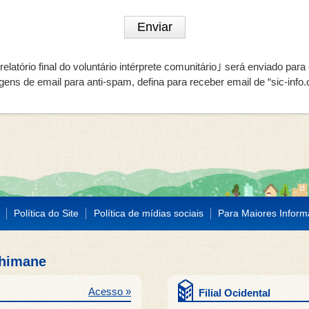
latório final do voluntário intérprete comunitário｣ será enviado par
ens de email para anti-spam, defina para receber email de “sic-info.
Política do Site
Política de mídias sociais
Para Maiores Infor
Shimane
Acesso »
Filial Ocidental