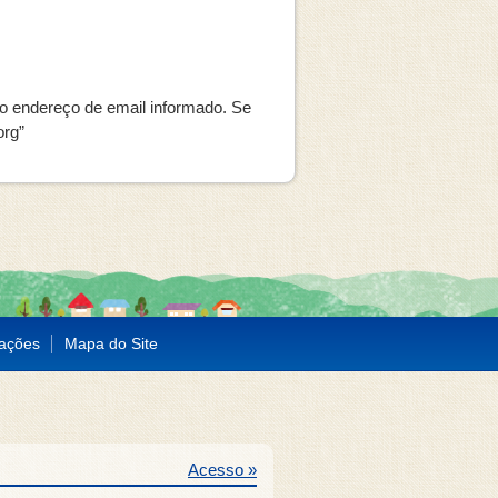
a o endereço de email informado. Se
org”
mações
Mapa do Site
Acesso »