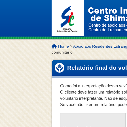
Pular para o início da página.
Localização
Home
>
Apoio aos Residentes Estrang
da
comunitário
página:
Relatório final do vo
Como foi a interpretação dessa vez
O cliente deve fazer um relatório s
voluntário interpretante. Não se esqu
Se você não fizer um relatório, pode