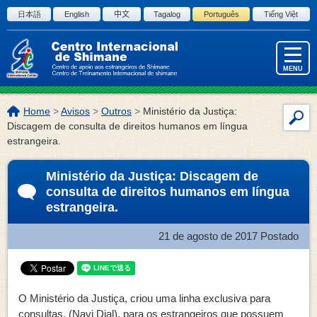
Pular para o início da página.
日本語
English
中文
Tagalog
Português
Tiếng Việt
MENU
Localização
Home
>
Avisos
>
Outros
>
Ministério da Justiça:
Bus
da
Discagem de consulta de direitos humanos em língua
dent
página:
estrangeira.
do
site
Ministério da Justiça: Discagem de
consulta de direitos humanos em língua
estrangeira.
21 de agosto de 2017
Postado
O Ministério da Justiça, criou uma linha exclusiva para
consultas, (Navi Dial), para os estrangeiros que possuem