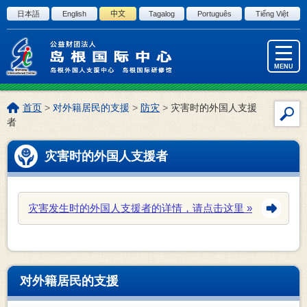
进入正文
日本語
English
中文
Tagalog
Português
Tiếng Việt
MENU
本
首页
>
对外籍居民的支援
>
防灾
>
灾害时的外国人支援
站
页
者
内
位
置:
搜
灾害时的外国人支援者
索
灾害发生时的外国人支援者的详情，请点击这里
对外籍居民的支援