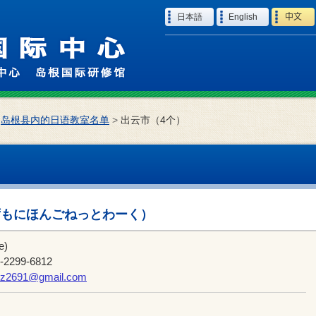
Language
日本語
English
中文
>
岛根县内的日语教室名单
>
出云市（4个）
ずもにほんごねっとわーく）
e)
2299-6812
kz2691@gmail.com