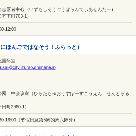
合志愿者中心（いずもしそうごうぼらんてぃあせんたー）
寄下町703-1）
0-12:00
（にほんごではなそう！ふらっと）
化国际室
usai@city.izumo.shimane.jp
公园 中会议室（ひらたちゅおうすぽーすこうえん せんとらる
田町2960-1）
:30-16:00（节假日及第5周的周六除外）