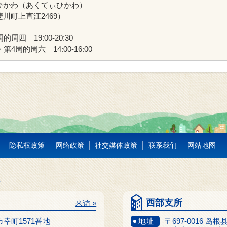
ひかわ（あくてぃひかわ）
川町上直江2469）
的周四 19:00-20:30
第4周的周六 14:00-16:00
隐私权政策
网络政策
社交媒体政策
联系我们
网站地图
西部支所
来访 »
江市幸町1571番地
地址
〒697-0016 岛