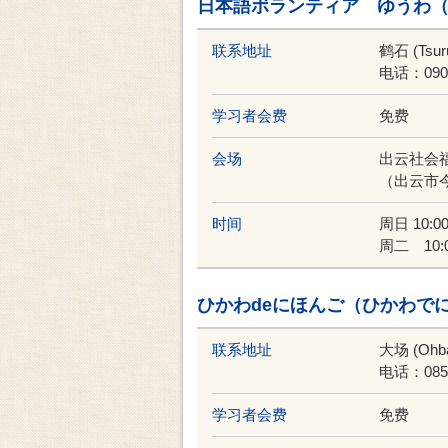
日本語ボランティア ゆうわ
联系地址
鹤石 (Tsuru
电话：090-
学习者会费
免费
会场
出云社会
（出云市今
时间
周日 10:00
周二 10:0
ひかわdeにほんご（ひかわで
联系地址
大场 (Ohb
电话：0853
学习者会费
免费