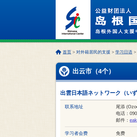
进入正文
本
首页
>
对外籍居民的支援
>
学习日语
页
位
出云市（4个）
置:
出雲日本語ネットワーク（い
联系地址
尾添 (Ozo
电话：090-
邮件：
ea
学习者会费
免费