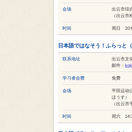
会场
出云市综
（出云市松
时间
周日 10:0
日本語ではなそう！ふらっと
联系地址
出云市文
邮件：
kok
学习者会费
免费
会场
平田运动
ほうす）
（出云市平
时间
周六 14