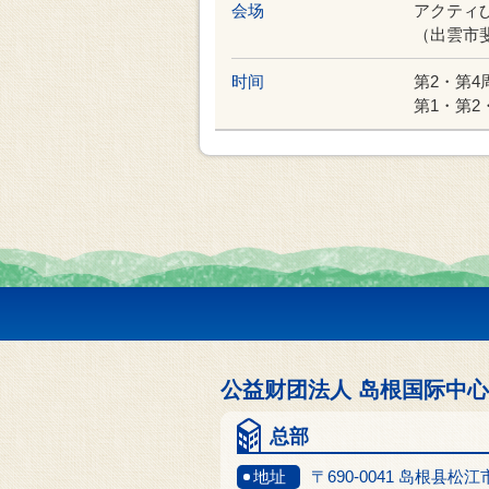
会场
アクティ
（出雲市斐
时间
第2・第4周
第1・第2・
公益财团法人 岛根国际中心
总部
地址
〒690-0041 岛根县松