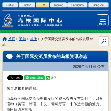
进入正文
日本語
English
中文
Tagalog
Português
Tiếng Việt
MENU
本
首页
>
通知
>
其他
>
关于国际交流员发布的岛根资讯杂
站
页
志
内
位
置:
搜
关于国际交流员发布的岛根资讯杂志
索
2026年4月1日
公布
微信
来自岛根县的通知。
由岛根县国际交流员编辑发行的资讯杂志发布新刊了，以多
语种（英语、韩语、中文、葡萄牙语）来传达岛根的魅力。
※附日语对照版