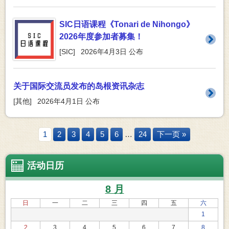
SIC日语课程《Tonari de Nihongo》
2026年度参加者募集！
[
SIC
]
2026年4月3日
公布
关于国际交流员发布的岛根资讯杂志
[
其他
]
2026年4月1日
公布
1
2
3
4
5
6
…
24
下一页 »
活动日历
8 月
日
一
二
三
四
五
六
1
2
3
4
5
6
7
8