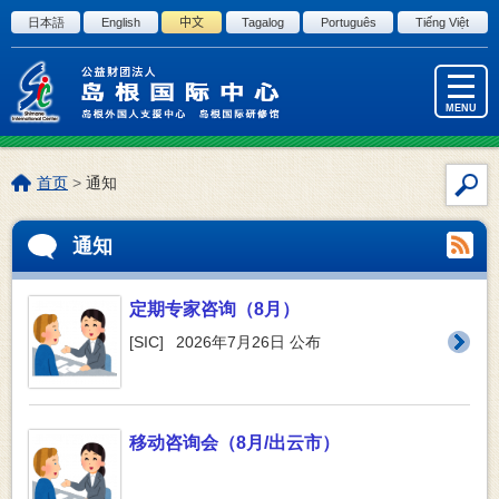
进入正文
日本語
English
中文
Tagalog
Português
Tiếng Việt
MENU
本
首页
>
通知
站
页
内
位
通知
搜
置:
索
定期专家咨询（8月）
[
SIC
]
2026年7月26日
公布
移动咨询会（8月/出云市）