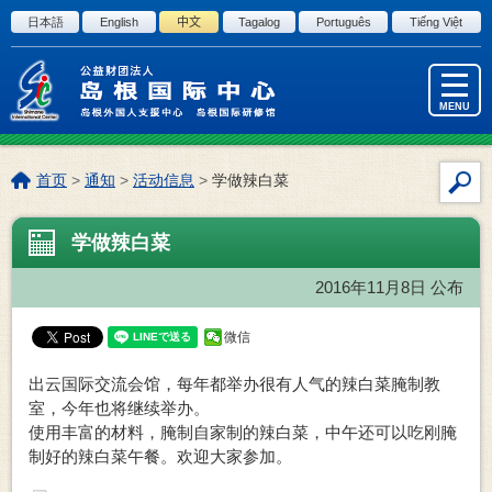
进入正文
日本語
English
中文
Tagalog
Português
Tiếng Việt
MENU
本
首页
>
通知
>
活动信息
>
学做辣白菜
站
页
内
位
学做辣白菜
搜
置:
索
2016年11月8日
公布
微信
出云国际交流会馆，每年都举办很有人气的辣白菜腌制教
室，今年也将继续举办。
使用丰富的材料，腌制自家制的辣白菜，中午还可以吃刚腌
制好的辣白菜午餐。欢迎大家参加。